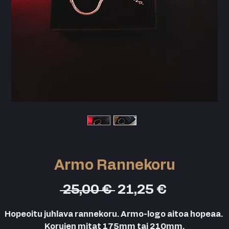
Armo Rannekoru
Normaali
Alehinta
 25,00 € 
21,25 €
hinta
Hopeoitu juhlava rannekoru. Armo-logo aitoa hopeaa. 
Korujen mitat 175mm tai 210mm.