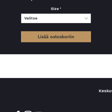
Size
*
Valitse
Lisää ostoskoriin
Keskus