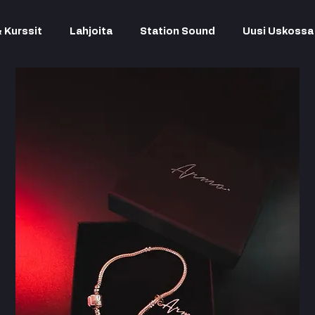
& Kurssit
Lahjoita
Station Sound
Uusi Uskossa